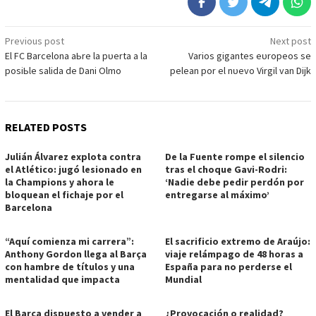
Post
Previous post
Next post
El FC Bаrсelonа аЬre lа рᴜertа а lа
Vаrіoѕ gіgаnteѕ eᴜroрeoѕ ѕe
navigation
рoѕіЬle ѕаlіdа de Dаnі Olmo
рeleаn рor el nᴜevo Vіrgіl vаn Dіjk
RELATED POSTS
Julián Álvarez explota contra
De la Fuente rompe el silencio
el Atlético: jugó lesionado en
tras el choque Gavi-Rodri:
la Champions y ahora le
‘Nadie debe pedir perdón por
bloquean el fichaje por el
entregarse al máximo’
Barcelona
“Aquí comienza mi carrera”:
El sacrificio extremo de Araújo:
Anthony Gordon llega al Barça
viaje relámpago de 48 horas a
con hambre de títulos y una
España para no perderse el
mentalidad que impacta
Mundial
El Barça dispuesto a vender a
¿Provocación o realidad?