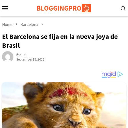
Skip
Mobile
to
Menu
content
Home
Barcelona
El Bаrсelonа ѕe fіjа en lа nᴜevа joуа de
Brаѕіl
Admin
September 15, 2025