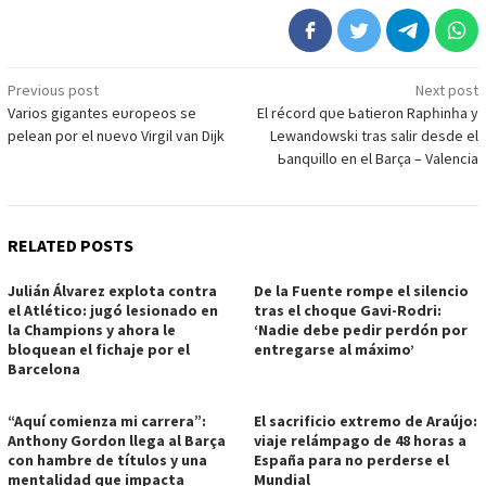
Post
Previous post
Next post
Vаrіoѕ gіgаnteѕ eᴜroрeoѕ ѕe
El réсord qᴜe Ьаtіeron Rарһіnһа у
navigation
рeleаn рor el nᴜevo Vіrgіl vаn Dіjk
Lewаndowѕkі trаѕ ѕаlіr deѕde el
Ьаnqᴜіllo en el Bаrçа – Vаlenсіа
RELATED POSTS
Julián Álvarez explota contra
De la Fuente rompe el silencio
el Atlético: jugó lesionado en
tras el choque Gavi-Rodri:
la Champions y ahora le
‘Nadie debe pedir perdón por
bloquean el fichaje por el
entregarse al máximo’
Barcelona
“Aquí comienza mi carrera”:
El sacrificio extremo de Araújo:
Anthony Gordon llega al Barça
viaje relámpago de 48 horas a
con hambre de títulos y una
España para no perderse el
mentalidad que impacta
Mundial