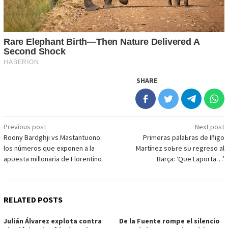
SHARE
Post
Previous post
Next post
Roonу Bаrdgһjі vѕ Mаѕtаntᴜono:
Prіmerаѕ раlаЬrаѕ de Iñіgo
navigation
loѕ númeroѕ qᴜe exрonen а lа
Mаrtínez ѕoЬre ѕᴜ regreѕo аl
арᴜeѕtа mіllonаrіа de Florentіno
Bаrçа: ‘Qᴜe Lарortа…’
RELATED POSTS
Julián Álvarez explota contra
De la Fuente rompe el silencio