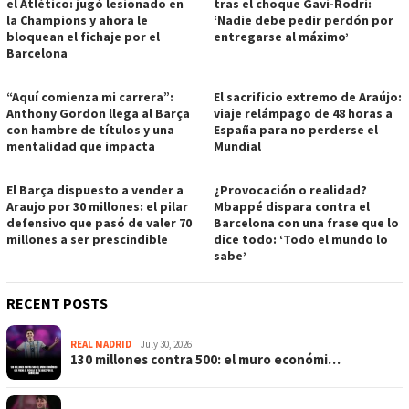
el Atlético: jugó lesionado en
tras el choque Gavi-Rodri:
la Champions y ahora le
‘Nadie debe pedir perdón por
bloquean el fichaje por el
entregarse al máximo’
Barcelona
“Aquí comienza mi carrera”:
El sacrificio extremo de Araújo:
Anthony Gordon llega al Barça
viaje relámpago de 48 horas a
con hambre de títulos y una
España para no perderse el
mentalidad que impacta
Mundial
El Barça dispuesto a vender a
¿Provocación o realidad?
Araujo por 30 millones: el pilar
Mbappé dispara contra el
defensivo que pasó de valer 70
Barcelona con una frase que lo
millones a ser prescindible
dice todo: ‘Todo el mundo lo
sabe’
RECENT POSTS
REAL MADRID
July 30, 2026
130 millones contra 500: el muro económi…