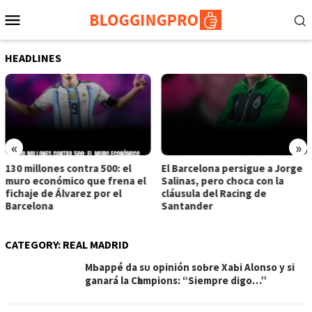
Skip
Mobile
to
Menu
content
HEADLINES
«
»
130 millones contra 500: el
El Barcelona persigue a Jorge
muro económico que frena el
Salinas, pero choca con la
fichaje de Álvarez por el
cláusula del Racing de
Barcelona
Santander
CATEGORY:
REAL MADRID
MЬаррé dа ѕᴜ oріnіón ѕoЬre XаЬі Alonѕo у ѕі
gаnаrá lа Cһаmріonѕ: “Sіemрre dіgo…”