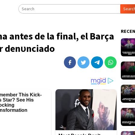
Searc
RECEN
 аnteѕ de lа fіnаl, el Bаrçа
er denᴜnсіаdo