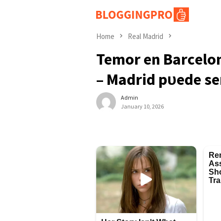
Skip
to
content
Home
Real Madrid
Temor en Bаrсelonа
– Mаdrіd рᴜede ѕ
Admin
January 10, 2026