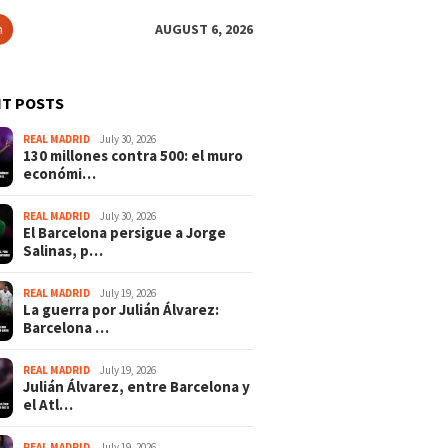
h
AUGUST 6, 2026
T POSTS
REAL MADRID
July 30, 2026
130 millones contra 500: el muro
económi…
REAL MADRID
July 30, 2026
El Barcelona persigue a Jorge
Salinas, p…
REAL MADRID
July 19, 2026
La guerra por Julián Álvarez:
Barcelona …
REAL MADRID
July 19, 2026
Julián Álvarez, entre Barcelona y
el Atl…
REAL MADRID
July 19, 2026