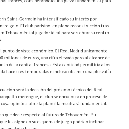
onal francés, considerándolo una pieza fundamental para
aris Saint-Germain ha intensificado su interés por
ntro galo. El club parisino, en plena reconstrucción tras
ve en Tchouaméni al jugador ideal para vertebrar su centro
.
 el punto de vista económico. El Real Madrid únicamente
00 millones de euros, una cifra elevada pero al alcance de
unto de la capital francesa. Esta cantidad permitiría a los
zada hace tres temporadas e incluso obtener una plusvalía
ación será la decisión del próximo técnico del Real
 banquillo merengue, el club se encuentra en proceso de
, cuya opinión sobre la plantilla resultará fundamental.
o que decir respecto al futuro de Tchouaméni. Su
l que le asigne en su esquema de juego podrían inclinar
ontinuidad o la venta.