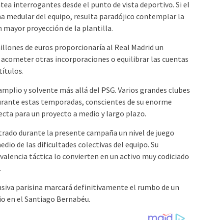
ea interrogantes desde el punto de vista deportivo. Si el
ona medular del equipo, resulta paradójico contemplar la
 mayor proyección de la plantilla.
llones de euros proporcionaría al Real Madrid un
acometer otras incorporaciones o equilibrar las cuentas
títulos.
plio y solvente más allá del PSG. Varios grandes clubes
urante estas temporadas, conscientes de su enorme
fecta para un proyecto a medio y largo plazo.
rado durante la presente campaña un nivel de juego
io de las dificultades colectivas del equipo. Su
livalencia táctica lo convierten en un activo muy codiciado
.
ensiva parisina marcará definitivamente el rumbo de un
io en el Santiago Bernabéu.