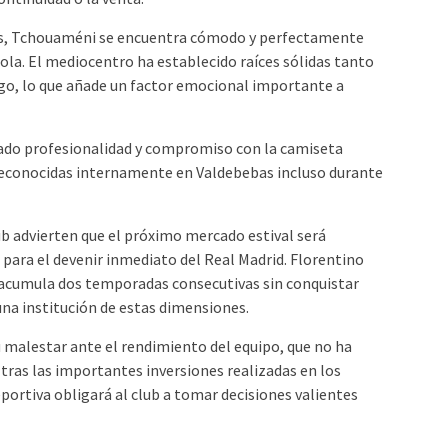
vas, Tchouaméni se encuentra cómodo y perfectamente
ñola. El mediocentro ha establecido raíces sólidas tanto
go, lo que añade un factor emocional importante a
rado profesionalidad y compromiso con la camiseta
 reconocidas internamente en Valdebebas incluso durante
ub advierten que el próximo mercado estival será
ara el devenir inmediato del Real Madrid. Florentino
o acumula dos temporadas consecutivas sin conquistar
una institución de estas dimensiones.
u malestar ante el rendimiento del equipo, que no ha
tras las importantes inversiones realizadas en los
eportiva obligará al club a tomar decisiones valientes