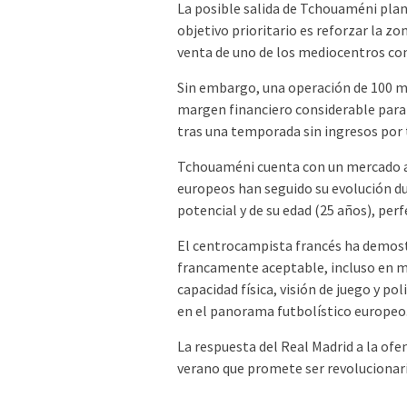
La posible salida de Tchouaméni plant
objetivo prioritario es reforzar la z
venta de uno de los mediocentros con
Sin embargo, una operación de 100 mi
margen financiero considerable para 
tras una temporada sin ingresos por 
Tchouaméni cuenta con un mercado am
europeos han seguido su evolución d
potencial y de su edad (25 años), per
El centrocampista francés ha demost
francamente aceptable, incluso en med
capacidad física, visión de juego y po
en el panorama futbolístico europeo
La respuesta del Real Madrid a la of
verano que promete ser revolucionar