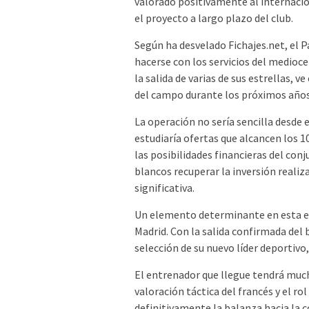
valorado positivamente al internaci
el proyecto a largo plazo del club.
Según ha desvelado Fichajes.net, el P
hacerse con los servicios del medioce
la salida de varias de sus estrellas, 
del campo durante los próximos años
La operación no sería sencilla desde
estudiaría ofertas que alcancen los 1
las posibilidades financieras del conj
blancos recuperar la inversión reali
significativa.
Un elemento determinante en esta ecu
Madrid. Con la salida confirmada del
selección de su nuevo líder deportivo
El entrenador que llegue tendrá much
valoración táctica del francés y el ro
definitivamente la balanza hacia la c