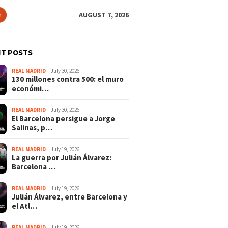
h
AUGUST 7, 2026
T POSTS
REAL MADRID
July 30, 2026
130 millones contra 500: el muro
económi…
REAL MADRID
July 30, 2026
El Barcelona persigue a Jorge
Salinas, p…
REAL MADRID
July 19, 2026
La guerra por Julián Álvarez:
Barcelona …
REAL MADRID
July 19, 2026
Julián Álvarez, entre Barcelona y
el Atl…
REAL MADRID
July 19, 2026