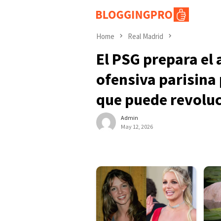
Skip
to
content
Home
Real Madrid
El PSG prepara el
ofensiva parisina 
que puede revolu
Admin
May 12, 2026