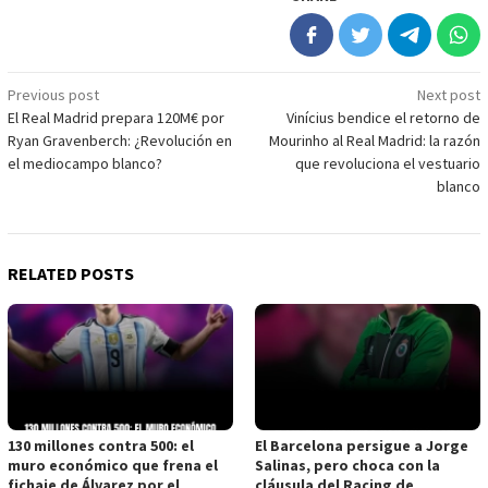
Post
Previous post
Next post
El Real Madrid prepara 120M€ por
Vinícius bendice el retorno de
navigation
Ryan Gravenberch: ¿Revolución en
Mourinho al Real Madrid: la razón
el mediocampo blanco?
que revoluciona el vestuario
blanco
RELATED POSTS
130 millones contra 500: el
El Barcelona persigue a Jorge
muro económico que frena el
Salinas, pero choca con la
fichaje de Álvarez por el
cláusula del Racing de