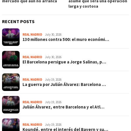
mercado que aún no arranca
asume que será una operación
larga y costosa
RECENT POSTS
REAL MADRID
July 30, 2026
130 millones contra 500: el muro económi…
REAL MADRID
July 30, 2026
El Barcelona persigue a Jorge Salinas, p…
REAL MADRID
July 19, 2026
La guerra por Julián Álvarez: Barcelona …
REAL MADRID
July 19, 2026
Julián Álvarez, entre Barcelona y el Atl…
REAL MADRID
July 19, 2026
Koundé, entre el interés del Bayern y su…