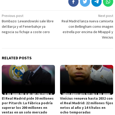
Post
Previous post
Next post
Bombazo: Lewandowski sale libre
Real Madrid lanza nueva camiseta
navigation
del Barça y el Fenerbahçe ya
con Bellingham como imagen
negocia su fichaje a coste cero
estrella por encima de Mbappé y
Vinicius
RELATED POSTS
El Real Madrid pide 30 millones
Vinícius renueva hasta 2032 con
por Pitarch: La Fábrica podría
el Real Madrid: 22 millones fijos
superar los 200 millones en
netos al año y 14 títulos en
ventas en un solo mercado
ocho temporadas