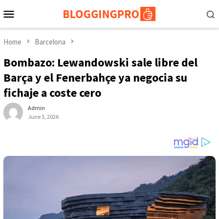
Skip
Mobile
to
Menu
content
Home
Barcelona
Bombazo: Lewandowski sale libre del
Barça y el Fenerbahçe ya negocia su
fichaje a coste cero
Admin
June 3, 2026