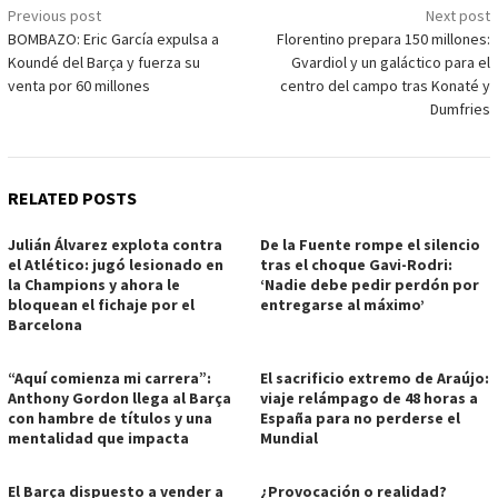
Post
Previous post
Next post
BOMBAZO: Eric García expulsa a
Florentino prepara 150 millones:
navigation
Koundé del Barça y fuerza su
Gvardiol y un galáctico para el
venta por 60 millones
centro del campo tras Konaté y
Dumfries
RELATED POSTS
Julián Álvarez explota contra
De la Fuente rompe el silencio
el Atlético: jugó lesionado en
tras el choque Gavi-Rodri:
la Champions y ahora le
‘Nadie debe pedir perdón por
bloquean el fichaje por el
entregarse al máximo’
Barcelona
“Aquí comienza mi carrera”:
El sacrificio extremo de Araújo:
Anthony Gordon llega al Barça
viaje relámpago de 48 horas a
con hambre de títulos y una
España para no perderse el
mentalidad que impacta
Mundial
El Barça dispuesto a vender a
¿Provocación o realidad?