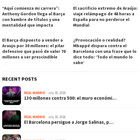
“Aquí comienza mi carrera”:
El sacrificio extremo de Araújo:
Anthony Gordon llega al Barça
viaje relámpago de 48 horas a
con hambre de títulos y una
España para no perderse el
mentalidad que impacta
Mundial
El Barça dispuesto a vender a
¿Provocación o realidad?
Araujo por 30 millones: el pilar
Mbappé dispara contra el
defensivo que pasó de valer 70
Barcelona con una frase que lo
millones a ser prescindible
dice todo: ‘Todo el mundo lo
sabe’
RECENT POSTS
REAL MADRID
July 30, 2026
130 millones contra 500: el muro económi…
REAL MADRID
July 30, 2026
El Barcelona persigue a Jorge Salinas, p…