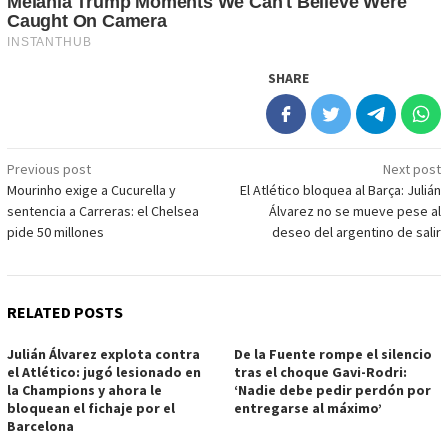
SHARE
Post
Previous post
Next post
Mourinho exige a Cucurella y
El Atlético bloquea al Barça: Julián
navigation
sentencia a Carreras: el Chelsea
Álvarez no se mueve pese al
pide 50 millones
deseo del argentino de salir
RELATED POSTS
Julián Álvarez explota contra
De la Fuente rompe el silencio
el Atlético: jugó lesionado en
tras el choque Gavi-Rodri:
la Champions y ahora le
‘Nadie debe pedir perdón por
bloquean el fichaje por el
entregarse al máximo’
Barcelona