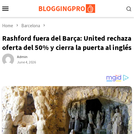
Skip
Mobile
to
Menu
content
Home
Barcelona
Rashford fuera del Barça: United rechaza
oferta del 50% y cierra la puerta al inglés
Admin
June 4, 2026