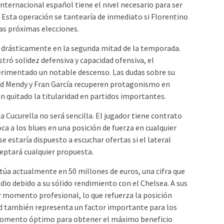
internacional español tiene el nivel necesario para ser
o. Esta operación se tantearía de inmediato si Florentino
las próximas elecciones.
o drásticamente en la segunda mitad de la temporada.
tró solidez defensiva y capacidad ofensiva, el
erimentado un notable descenso. Las dudas sobre su
nd Mendy y Fran García recuperen protagonismo en
n quitado la titularidad en partidos importantes.
a Cucurella no será sencilla. El jugador tiene contrato
oca a los blues en una posición de fuerza en cualquier
e estaría dispuesto a escuchar ofertas si el lateral
eptará cualquier propuesta.
itúa actualmente en 50 millones de euros, una cifra que
dio debido a su sólido rendimiento con el Chelsea. A sus
or momento profesional, lo que refuerza la posición
ad también representa un factor importante para los
 momento óptimo para obtener el máximo beneficio