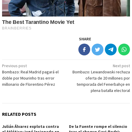
SHARE
Post
Previous post
Next post
Bombazo: Real Madrid pagará el
Bombazo: Lewandowski rechaza
navigation
doble por Mourinho tras error
oferta de 20 millones por
millonario de Florentino Pérez
temporada del Fenerbahçe en
plena batalla electoral
RELATED POSTS
Julián Álvarez explota contra
De la Fuente rompe el silencio
el Atlético: jugó lesionado en
tras el choque Gavi-Rodri: