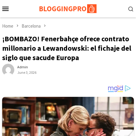
Skip
Mobile
to
Menu
content
Home
Barcelona
¡BOMBAZO! Fenerbahçe ofrece contrato
millonario a Lewandowski: el fichaje del
siglo que sacude Europa
Admin
June 3, 2026