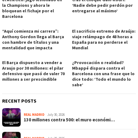
la Champions y ahora le
‘Nadie debe pedir perdón por
bloquean el fichaje por el
entregarse al máximo’
Barcelona
“Aquí comienza mi carrera”:
El sacrificio extremo de Araújo:
Anthony Gordon llega al Barça
viaje relámpago de 48 horas a
con hambre de títulos y una
España para no perderse el
mentalidad que impacta
Mundial
El Barça dispuesto a vender a
¿Provocación o realidad?
Araujo por 30 millones: el pilar
Mbappé dispara contra el
defensivo que pasó de valer 70
Barcelona con una frase que lo
millones a ser prescindible
dice todo: ‘Todo el mundo lo
sabe’
RECENT POSTS
REAL MADRID
July 30, 2026
130 millones contra 500: el muro económi…