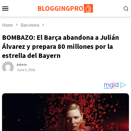
Skip
Mobile
to
Menu
content
Home
Barcelona
BOMBAZO: El Barça abandona a Julián
Álvarez y prepara 80 millones por la
estrella del Bayern
Admin
June 3, 2026