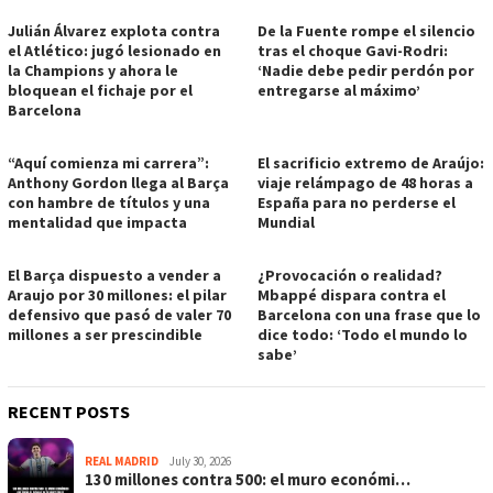
Julián Álvarez explota contra
De la Fuente rompe el silencio
el Atlético: jugó lesionado en
tras el choque Gavi-Rodri:
la Champions y ahora le
‘Nadie debe pedir perdón por
bloquean el fichaje por el
entregarse al máximo’
Barcelona
“Aquí comienza mi carrera”:
El sacrificio extremo de Araújo:
Anthony Gordon llega al Barça
viaje relámpago de 48 horas a
con hambre de títulos y una
España para no perderse el
mentalidad que impacta
Mundial
El Barça dispuesto a vender a
¿Provocación o realidad?
Araujo por 30 millones: el pilar
Mbappé dispara contra el
defensivo que pasó de valer 70
Barcelona con una frase que lo
millones a ser prescindible
dice todo: ‘Todo el mundo lo
sabe’
RECENT POSTS
REAL MADRID
July 30, 2026
130 millones contra 500: el muro económi…