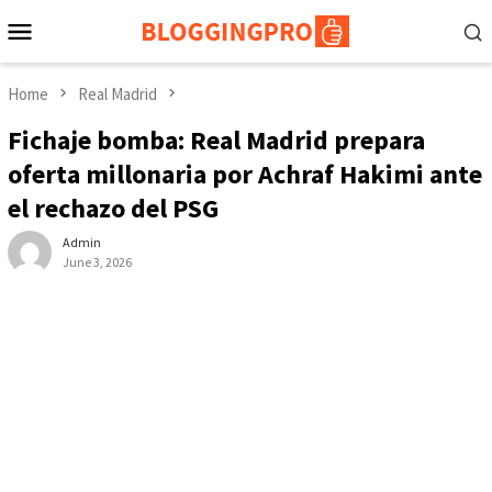
Skip
Mobile
to
Menu
content
Home
Real Madrid
Fichaje bomba: Real Madrid prepara
oferta millonaria por Achraf Hakimi ante
el rechazo del PSG
Admin
June 3, 2026