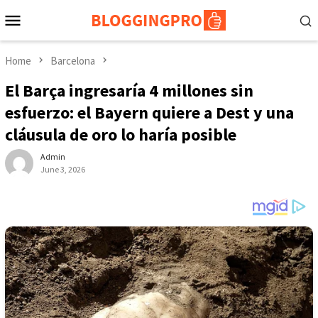
Skip
Mobile
to
Menu
content
Home
Barcelona
El Barça ingresaría 4 millones sin
esfuerzo: el Bayern quiere a Dest y una
cláusula de oro lo haría posible
Admin
June 3, 2026