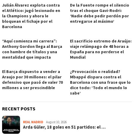
Julián Álvarez explota contra
De la Fuente rompe el silencio
el Atlético: jugó lesionado en
tras el choque Gavi-Rodri:
la Champions y ahora le
‘Nadie debe pedir perdón por
bloquean el fichaje por el
entregarse al máximo’
Barcelona
“Aquí comienza mi carrera”:
El sacrificio extremo de Araújo:
Anthony Gordon llega al Barça
viaje relámpago de 48 horas a
con hambre de títulos y una
España para no perderse el
mentalidad que impacta
Mundial
El Barça dispuesto a vender a
¿Provocación o realidad?
Araujo por 30 millones: el pilar
Mbappé dispara contra el
defensivo que pasó de valer 70
Barcelona con una frase que lo
millones a ser prescindible
dice todo: ‘Todo el mundo lo
sabe’
RECENT POSTS
REAL MADRID
August 10, 2026
Arda Güler, 18 goles en 51 partidos: el …