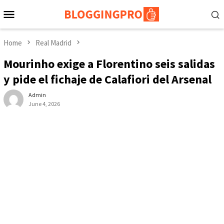
Skip
Mobile
to
Menu
content
Home
Real Madrid
Mourinho exige a Florentino seis salidas
y pide el fichaje de Calafiori del Arsenal
Admin
June 4, 2026