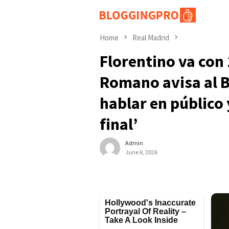
Skip
to
content
Home
Real Madrid
Florentino va con 
Romano avisa al B
hablar en público 
final’
Admin
June 6, 2026