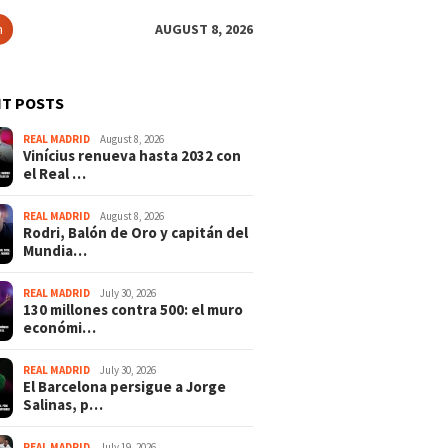
h
AUGUST 8, 2026
T POSTS
REAL MADRID
August 8, 2026
Vinícius renueva hasta 2032 con
el Real …
REAL MADRID
August 8, 2026
Rodri, Balón de Oro y capitán del
Mundia…
REAL MADRID
July 30, 2026
130 millones contra 500: el muro
económi…
REAL MADRID
July 30, 2026
El Barcelona persigue a Jorge
Salinas, p…
REAL MADRID
July 19, 2026