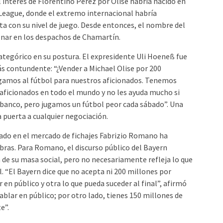
interés de Florentino Pérez por Olise habría nacido en
 League, donde el extremo internacional habría
 con su nivel de juego. Desde entonces, el nombre del
onar en los despachos de Chamartín.
ategórico en su postura. El expresidente Uli Hoeneß fue
s contundente: “¿Vender a Michael Olise por 200
ugamos al fútbol para nuestros aficionados. Tenemos
aficionados en todo el mundo y no les ayuda mucho si
 banco, pero jugamos un fútbol peor cada sábado”. Una
la puerta a cualquier negociación.
zado en el mercado de fichajes Fabrizio Romano ha
abras. Para Romano, el discurso público del Bayern
 de su masa social, pero no necesariamente refleja lo que
l. “El Bayern dice que no acepta ni 200 millones por
 en público y otra lo que pueda suceder al final”, afirmó
hablar en público; por otro lado, tienes 150 millones de
e”.