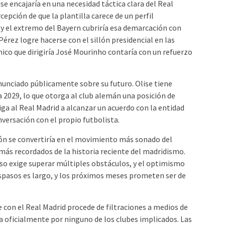
se encajaría en una necesidad táctica clara del Real
rcepción de que la plantilla carece de un perfil
, y el extremo del Bayern cubriría esa demarcación con
Pérez logre hacerse con el sillón presidencial en las
nico que dirigiría José Mourinho contaría con un refuerzo
onunciado públicamente sobre su futuro. Olise tiene
a 2029, lo que otorga al club alemán una posición de
iga al Real Madrid a alcanzar un acuerdo con la entidad
versación con el propio futbolista.
ión se convertiría en el movimiento más sonado del
 más recordados de la historia reciente del madridismo.
so exige superar múltiples obstáculos, y el optimismo
spasos es largo, y los próximos meses prometen ser de
e con el Real Madrid procede de filtraciones a medios de
 oficialmente por ninguno de los clubes implicados. Las