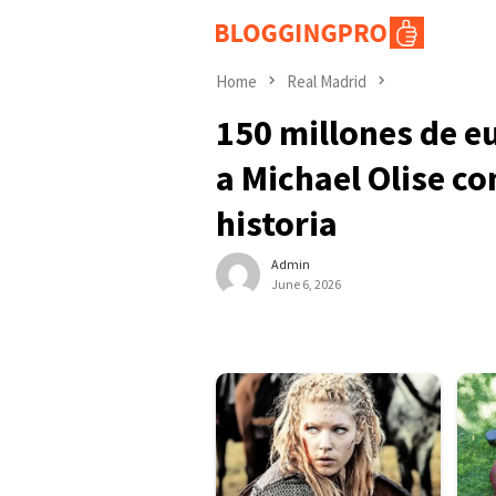
Skip
to
content
Home
Real Madrid
150 millones de e
a Michael Olise co
historia
Admin
June 6, 2026