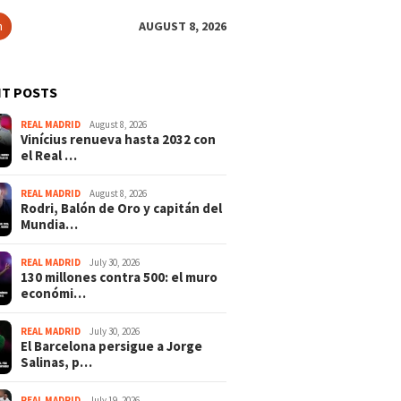
h
AUGUST 8, 2026
T POSTS
REAL MADRID
August 8, 2026
Vinícius renueva hasta 2032 con
el Real …
REAL MADRID
August 8, 2026
Rodri, Balón de Oro y capitán del
Mundia…
REAL MADRID
July 30, 2026
130 millones contra 500: el muro
económi…
REAL MADRID
July 30, 2026
El Barcelona persigue a Jorge
Salinas, p…
REAL MADRID
July 19, 2026