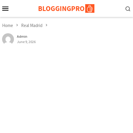
Skip
Mobile
to
Menu
content
Home
Real Madrid
Admin
June 9, 2026