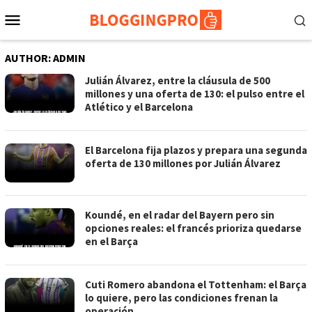
Skip
Mobile
to
Menu
content
AUTHOR:
ADMIN
Julián Álvarez, entre la cláusula de 500
millones y una oferta de 130: el pulso entre el
Atlético y el Barcelona
El Barcelona fija plazos y prepara una segunda
oferta de 130 millones por Julián Álvarez
Koundé, en el radar del Bayern pero sin
opciones reales: el francés prioriza quedarse
en el Barça
Cuti Romero abandona el Tottenham: el Barça
lo quiere, pero las condiciones frenan la
operación