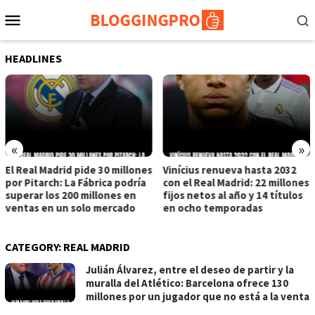
Skip
Mobile
to
Menu
content
HEADLINES
«
»
El Real Madrid pide 30 millones
Vinícius renueva hasta 2032
por Pitarch: La Fábrica podría
con el Real Madrid: 22 millones
superar los 200 millones en
fijos netos al año y 14 títulos
ventas en un solo mercado
en ocho temporadas
CATEGORY:
REAL MADRID
Julián Álvarez, entre el deseo de partir y la
muralla del Atlético: Barcelona ofrece 130
millones por un jugador que no está a la venta